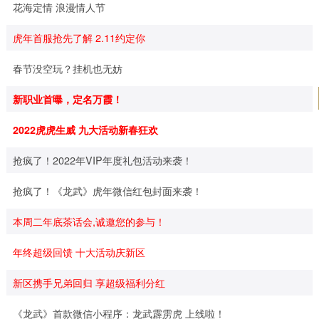
花海定情 浪漫情人节
虎年首服抢先了解 2.11约定你
春节没空玩？挂机也无妨
新职业首曝，定名万霞！
2022虎虎生威 九大活动新春狂欢
抢疯了！2022年VIP年度礼包活动来袭！
抢疯了！《龙武》虎年微信红包封面来袭！
本周二年底茶话会,诚邀您的参与！
年终超级回馈 十大活动庆新区
新区携手兄弟回归 享超级福利分红
《龙武》首款微信小程序：龙武霹雳虎 上线啦！