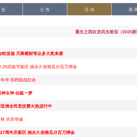
 合
公 告
活 动
新 
重生之我在龙武当策划（2025
5金蛇送福 天降横财等众多大奖来袭
2.20武饭节新区 抽永久坐骑瓜分百万绑金
年华 四档助战狂欢
男神女神·仙狐一梦
届亚洲全民竞技赛火热进行中
秋 共庆华诞
.27周年庆新区 抽永久坐骑瓜分百万绑金