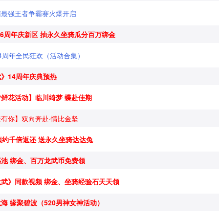
届最强王者争霸赛火爆开启
.6周年庆新区 抽永久坐骑瓜分百万绑金
4周年全民狂欢（活动合集）
》14周年庆典预热
夕鲜花活动】临川绮梦 蝶赴佳期
有你】双向奔赴·情比金坚
预约千倍返还 送永久坐骑达达兔
瑶池 绑金、百万龙武币免费领
龙武》同款视频 绑金、坐骑经验石天天领
海 缘聚碧波（520男神女神活动）