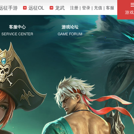
远征手游
远征OL
龙武
注册
|
登录
|
充值
|
客服
游戏
客服中心
游戏论坛
SERVICE CENTER
GAME FORUM
服务专区
自助服务
常见问题
珍宝阁