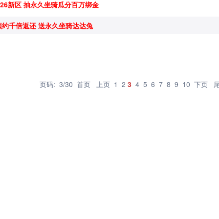
.26新区 抽永久坐骑瓜分百万绑金
预约千倍返还 送永久坐骑达达兔
页码: 3/30
首页
上页
1
2
3
4
5
6
7
8
9
10
下页