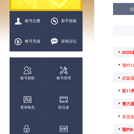
综
账号注册
新手指南
账号充值
游戏论坛
202
预约1
武饭嘉
账号授权
账号管理
双11
第六
查询角色
防沉迷
喜迎金
预约9