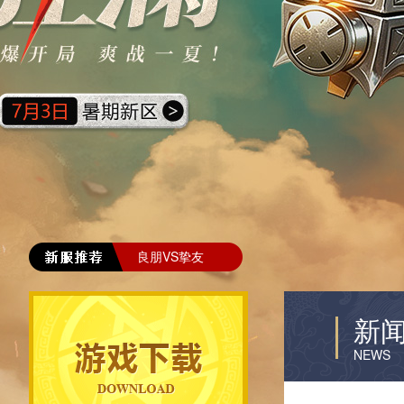
良朋VS挚友
新
NEWS