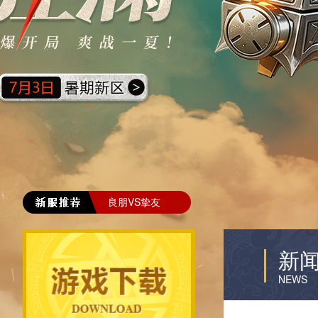
良朋VS挚友
新
NEWS