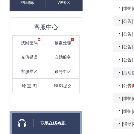
密码修改
VIP专区
[维护]
[公告]
客服中心
[公告]
找回密码
被盗处理
[公告]
充值错误
自助服务
[公告]
客服专区
账号申诉
[活动]
[公告]
珍 宝 阁
BUG提交
[维护]
[维护]
[活动]