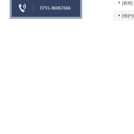
[新闻]
[维护]