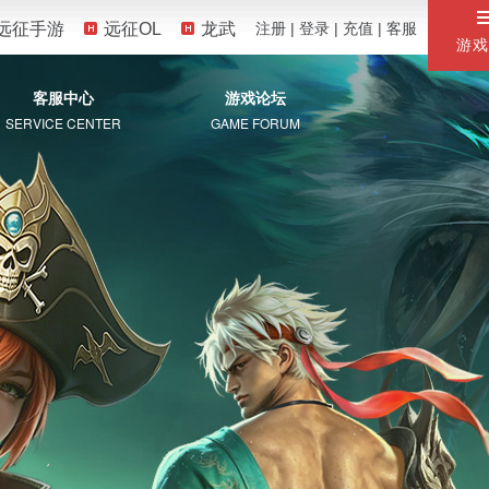
远征手游
远征OL
龙武
注册
|
登录
|
充值
|
客服
游戏
客服中心
游戏论坛
SERVICE CENTER
GAME FORUM
服务专区
自助服务
常见问题
珍宝阁