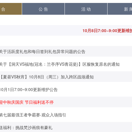
 合
公 告
活 动
新 
10月8日7:00~9:00更新
关于活跃度礼包和每日签到礼包异常问题的公告
关于【洞天VS福地(冠名：兰亭序VS青花瓷)】区服恢复原名的通知
【夏昼VS秋宵】10月8日（周三）加入跨区战场通知
10月1日7:00~9:00更新维护公告
迎中秋庆国庆 节日福利送不停
第七届最强王者争霸赛-观众入场指引
送福利：挑战梵沙画痕有豪礼