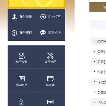
综
账号注册
新手指南
账号充值
游戏论坛
[公告]
[公告]
[公告]
账号授权
账号管理
[维护]
[活动]
查询角色
防沉迷
[公告]
[活动]