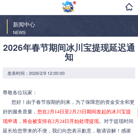
新闻中心
NEWS
2026年春节期间冰川宝提现延迟通
知
发表时间：2026/2/9 12:00:00
尊敬各位玩家：
您好！由于春节假期的到来，为了保障您的资金安全和更
好的服务质量，
您在2月14日至2月23日期间
发起的冰川宝提
现申请，
将会被安排在
2月24日
开始处理提现
。对于提现时间
延长给您带来的不便，我们向您表示歉意，敬请谅解！
感谢