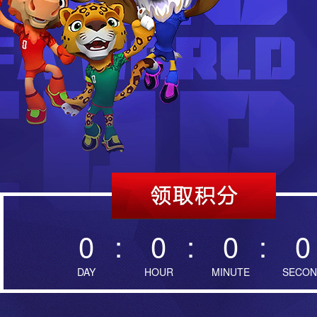
0
:
0
:
0
:
0
DAY
HOUR
MINUTE
SECON