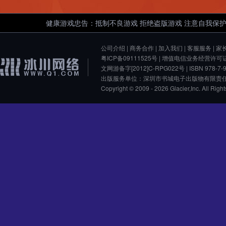
邮件中，请查收！
健康游戏忠告：抵制不良游戏 拒绝盗版游戏 注意自我保护
恭喜战神丶令狐书雪抽中了属性宝石一档，奖励已发
送至邮件中，请查收！
公司介绍
|
商务合作
|
加入我们
|
客服服务
|
家
粤ICP备09111525号
| 增值电信业务经营许可
恭喜战神丶令狐书雪抽中了10绑金，奖励已发送至邮
文网游备字[2012]C-RPG022号 | ISBN 978-7-90
件中，请查收！
出版服务单位：深圳市书城电子出版物有限责任
Copyright © 2009 - 2026 Glacier,Inc.
恭喜战神丶令狐书雪抽中了萌兔送福蓝色神将自选礼
包，奖励已发送至邮件中，请查收！
恭喜战神丶令狐书雪抽中了50绑金，奖励已发送至邮
件中，请查收！
恭喜い自由飞翔づ抽中了帮会天赋灵石，奖励已发送
至邮件中，请查收！
恭喜い自由飞翔づ抽中了10绑金，奖励已发送至邮件
中，请查收！