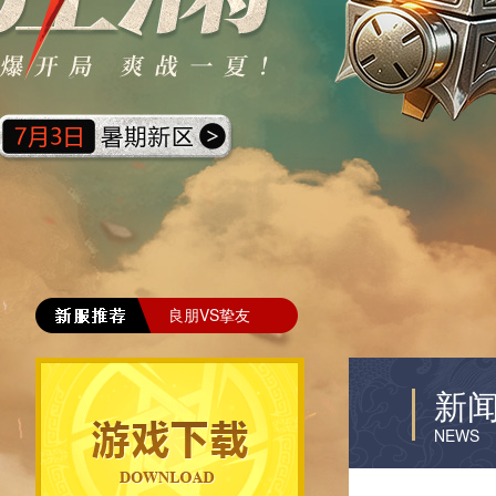
良朋VS挚友
新
NEWS