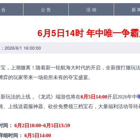
 合
公 告
活 动
新 
6月5日14时 年中唯一争
026/6/1 16:00:00
夺宝，上潮撤离！随着新一轮航海大时代的开启，全新搜打撤玩法“
博弈的玩家带来一场前所未有的夺宝盛宴。
新玩法的上线
，《龙武》端游也将在
6月5日14:00
开启2026年中
骑、上线送霸服神器、砍价免费领三档宝石，大量福利活动等待
时间：
6月2
日10:00~6月5日1
3:59
详细时间：
6月5日1
4:00