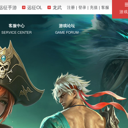
远征手游
远征OL
龙武
注册
|
登录
|
充值
|
客服
游戏
客服中心
游戏论坛
SERVICE CENTER
GAME FORUM
服务专区
自助服务
常见问题
珍宝阁