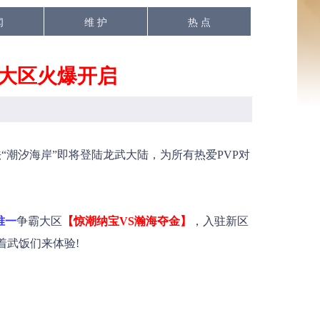
闻
维 护
热 点
霸大区火爆开启
潮汐海岸”即将登陆龙武大陆，为所有热爱PVP对
唯一
争霸大区
【惊潮纳宝VS瀚海夺金】
，入驻新区
着武饭们来体验!