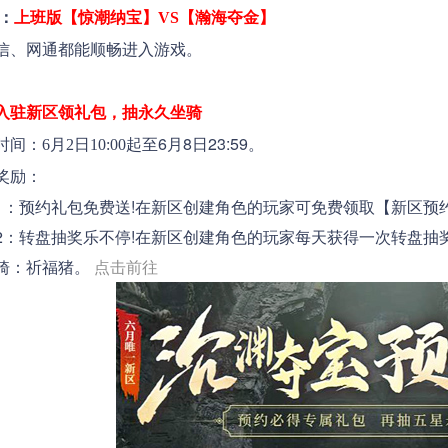
：
上班版【
惊潮纳宝
】VS【
瀚海夺金
】
信、网通都能顺畅进入游戏。
入驻新区领礼包，抽永久坐骑
起至6月8日23:59。
6月2日10:00
励：
预约礼包免费送!在新区创建角色的玩家可免费领取【新区预约
转盘抽奖乐不停!在新区创建角色的玩家每天获得一次转盘抽奖
骑：祈福猪。
点击前往