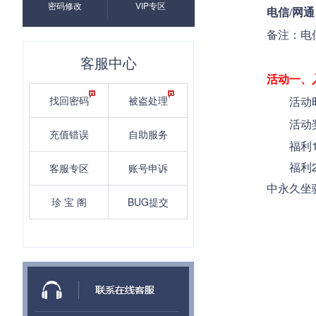
密码修改
VIP专区
电信/网通
备注：电
客服中心
活动一、
找回密码
被盗处理
活动时间：
活动奖
充值错误
自助服务
福利1：
福利2：
客服专区
账号申诉
中永久坐
珍 宝 阁
BUG提交