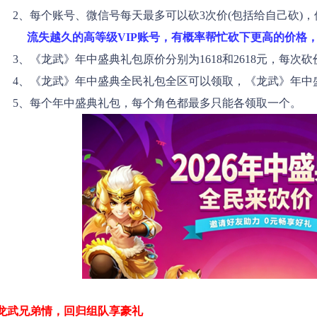
个账号、微信号每天最多
可以砍3次价(包括给自己砍
流失越久的高等级VIP账号，有概率帮忙砍下更高的价格，
武》年中盛典礼包原价分别为1618和2618元，每次砍
武》年中盛典全民礼包全区可以领取，《龙武》年中盛典新
个年中盛典礼包，每个角色都最多只能各领取一个。
龙武兄弟情，回归组队享豪礼