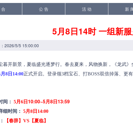
 合
公 告
活 动
新 
5月8日14时 一组新
026/5/5 15:00:00
暮开新景，夏临盛光逐梦行。春去夏来，风物换新，《龙武》
5月8日14
:
00
正式开启。登录领3档宝石、打BOSS双倍掉落、更
时间：
日10:00~5月8日13:59
5月6
详细时间：
5月8日1
4:00
：
【
春辞
】VS【
夏临
】