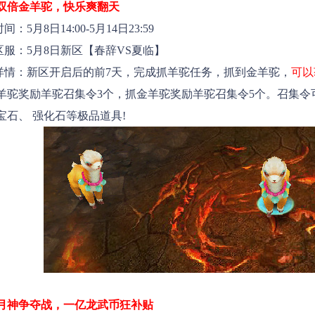
双倍金羊驼，快乐爽翻天
5月8日14:00-5月14日23:59
：5月8日新区【
春辞VS夏临
】
：新区开启后的前7天，完成抓羊驼任务，抓到金羊驼，
可以
羊驼奖励羊驼召集令3个，抓金羊驼奖励羊驼召集令5个。召集令
宝石、 强化石等极品道具!
月神争夺战，一亿龙武币狂补贴