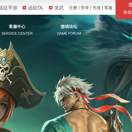
远征手游
远征OL
龙武
注册
|
登录
|
充值
|
客服
游戏
客服中心
游戏论坛
SERVICE CENTER
GAME FORUM
服务专区
自助服务
常见问题
珍宝阁