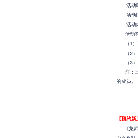
活动时间：
活动区
活动内容
活动奖
（1）获
（2）对
（3）对
注：三份
的成员。
【预约新
《龙武》