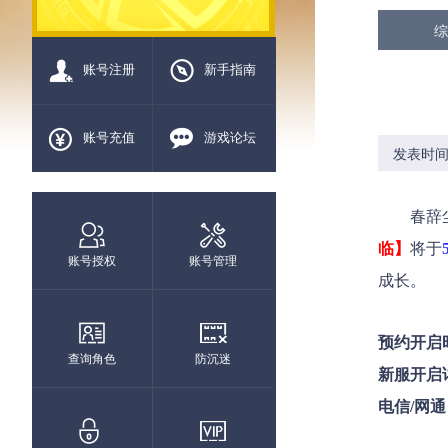
综
账号注册
新手指南
账号充值
游戏论坛
发表时间：2
春辞尘
临】
将于
账号授权
账号管理
成长。
预约开启
查询角色
防沉迷
新服开启
电信/网通