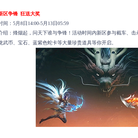
新区争锋  狂送大奖
间：5月8日14:00-5月13日05:59
绍：烽烟起，问天下谁与争锋！
活动时间内新区参与截车、击杀
龙武币、宝石、蓝紫色蛇卡等大量珍贵道具等你开启。