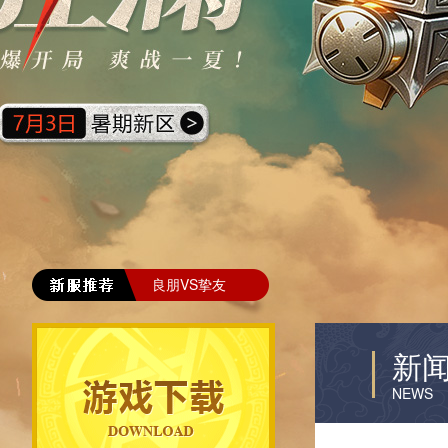
良朋VS挚友
新
NEWS