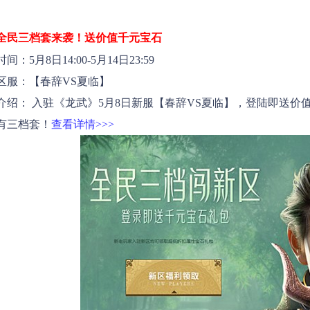
全民三档套来袭！送价值千元宝石
间：5月8日14:00-5月14日23:59
服：【春辞VS夏临】
介绍： 入驻《龙武》5月8日新服【春辞VS夏临】，登陆即送
有三档套！
查看详情>>>