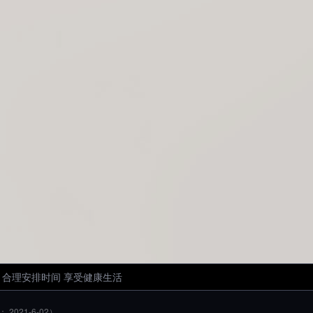
恭喜鹏ぺ
在本活动中获得
50绑金*1
恭喜灵灵灵灵灵0
在本活动中获得
50绑金*1
恭喜乄无奈づ
在本活动中获得
完美凡世法宝
恭喜冫楚泽阳冫
在本活动中获得
10万龙武币
恭喜、来了老弟
在本活动中获得
50绑金*1
恭喜戦、虾仁
在本活动中获得
10万龙武币
恭喜雪飘飘丶
在本活动中获得
10万龙武币
恭喜Hu_月亮
在本活动中获得
50绑金*1
恭喜七月流萤念
在本活动中获得
10万龙武币
恭喜、玩一个季度丶
在本活动中获得
10万龙武币
恭喜、小小小小白づ
在本活动中获得
10万龙武币
恭喜_来财雅の
在本活动中获得
50绑金*1
恭喜乄华修洁ぺ
在本活动中获得
50绑金*1
恭喜、诗瑶丶
在本活动中获得
10万龙武币
恭喜卝夏意卝
在本活动中获得
50绑金*1
 合理安排时间 享受健康生活
恭喜_溪瑶づ
在本活动中获得
50绑金*1
恭喜黑商峰哥5
在本活动中获得
10万龙武币
 2021-6-02）