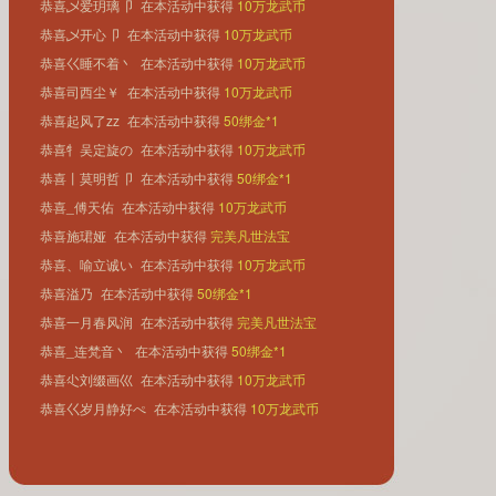
恭喜乄爱玥璃卩
在本活动中获得
10万龙武币
恭喜乄开心卩
在本活动中获得
10万龙武币
恭喜巜睡不着丶
在本活动中获得
10万龙武币
恭喜司西尘￥
在本活动中获得
10万龙武币
恭喜起风了zz
在本活动中获得
50绑金*1
恭喜牜吴定旋の
在本活动中获得
10万龙武币
恭喜丨莫明哲卩
在本活动中获得
50绑金*1
恭喜_傅天佑
在本活动中获得
10万龙武币
恭喜施珺娅
在本活动中获得
完美凡世法宝
恭喜、喻立诚い
在本活动中获得
10万龙武币
恭喜溢乃
在本活动中获得
50绑金*1
恭喜一月春风润
在本活动中获得
完美凡世法宝
恭喜_连梵音丶
在本活动中获得
50绑金*1
恭喜尐刘缀画巛
在本活动中获得
10万龙武币
恭喜巜岁月静好ぺ
在本活动中获得
10万龙武币
恭喜丨胖次超人丶
在本活动中获得
50绑金*1
恭喜辶梁乐驹々
在本活动中获得
10万龙武币
恭喜罒叔仲昊东厶
在本活动中获得
50绑金*1